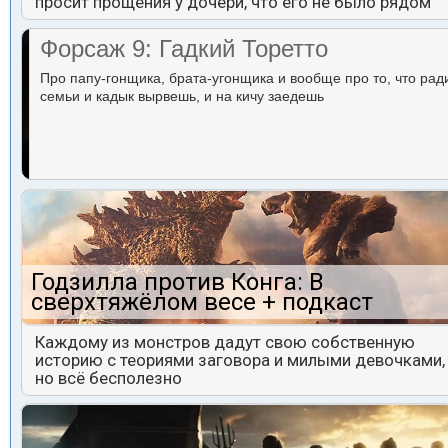
просит прощения у дочери, что его не было рядом
Форсаж 9: Гадкий Торетто
Про папу-гонщика, брата-угонщика и вообще про то, что рад
семьи и кадык вырвешь, и на кичу заедешь
Годзилла против Конга: В
сверхтяжёлом весе + подкаст
Каждому из монстров дадут свою собственную
историю с теориями заговора и милыми девочками,
но всё бесполезно