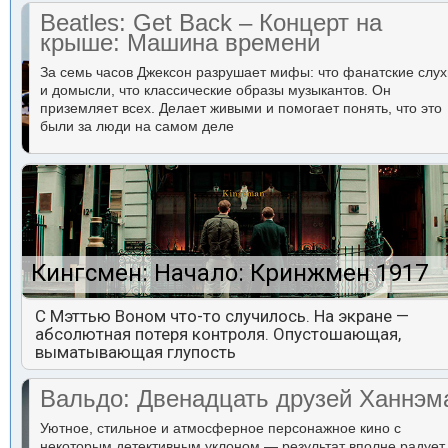
Beatles: Get Back – Концерт на
крыше: Машина времени
За семь часов Джексон разрушает мифы: что фанатские слух
и домысли, что классические образы музыкантов. Он
приземляет всех. Делает живыми и помогает понять, что это
были за люди на самом деле
Кингсмен: Начало: Кринжмен 1917
С Мэттью Воном что-то случилось. На экране —
абсолютная потеря контроля. Опустошающая,
выматывающая глупость
Вальдо: Двенадцать друзей Ханнэм
Уютное, стильное и атмосферное персонажное кино с
некоторым детективным уклоном — результат вполне радует