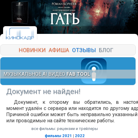
НОВИНКИ
АФИША
ОТЗЫВЫ
БЛОГ
МУЗЫКАЛЬНОЕ AI ВИДЕО
FAB TOOL
Документ не найден!
Документ, к оторому вы обратились, в насто
момент удалён с сервера или находится по другому адр
Причиной ошибки может быть неправильно указанный
или проводимые на сайте технические работы.
все фильмы: рецензии и трейлеры
фильмы 2021
|
2022