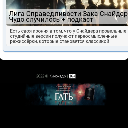
Лига Справедливости Зака Снайдер
Чудо случилось + подкаст
Есть своя ирония в том, что у Снайдера провальные
студийные версии получают переосмысленные
режиссёрки, которые становятся классикой
2022 ©
Кинокадр
|
16+