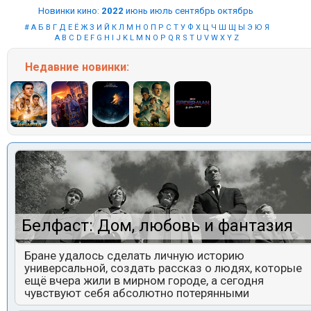
Новинки кино
:
2022
июнь
июль
сентябрь
октябрь
#
А
Б
В
Г
Д
Е
Ё
Ж
З
И
Й
К
Л
М
Н
О
П
Р
С
Т
У
Ф
Х
Ц
Ч
Ш
Щ
Ы
Э
Ю
Я
A
B
C
D
E
F
G
H
I
J
K
L
M
N
O
P
Q
R
S
T
U
V
W
X
Y
Z
Недавние
новинки:
Белфаст: Дом, любовь и фантазия
Бране удалось сделать личную историю
универсальной, создать рассказ о людях, которые
ещё вчера жили в мирном городе, а сегодня
чувствуют себя абсолютно потерянными