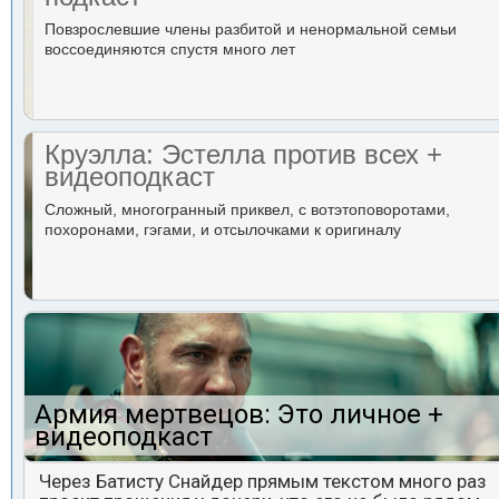
Повзрослевшие члены разбитой и ненормальной семьи
воссоединяются спустя много лет
Круэлла: Эстелла против всех +
видеоподкаст
Сложный, многогранный приквел, с вотэтоповоротами,
похоронами, гэгами, и отсылочками к оригиналу
Армия мертвецов: Это личное +
видеоподкаст
Через Батисту Снайдер прямым текстом много раз