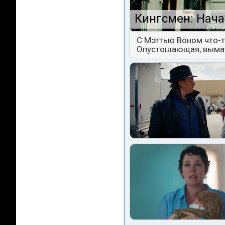
Кингсмен: Нача
С Мэттью Воном что-т
Опустошающая, выма