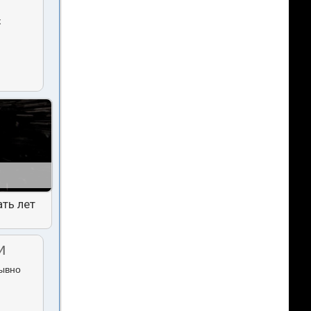
к
ть лет
и
рывно