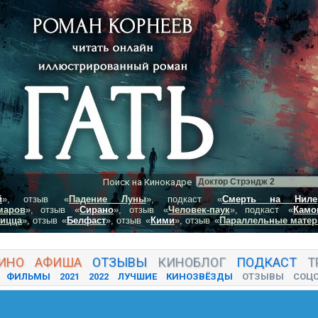
Поиск на Кинокадре
й
», отзыв
«
Падение Луны
», подкаст
«
Смерть на Ниле
маров
», отзыв
«
Сирано
», отзыв
«
Человек-паук
», подкаст
«
Камо
пицца
», отзыв
«
Белфаст
», отзыв
«
Кими
», отзыв
«
Параллельные матер
ИНО
АФИША
ОТЗЫВЫ
КИНО
БЛОГ
ПОДКАСТ
Т
ФИЛЬМЫ
2021
2022
ЛУЧШИЕ
КИНОЗВЁЗДЫ
ОТЗЫВЫ
СОЦ