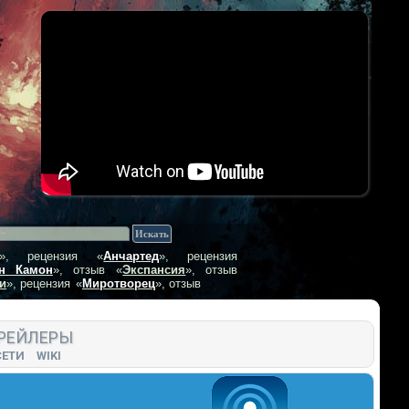
», рецензия
«
Анчартед
», рецензия
н Камон
», отзыв
«
Экспансия
», отзыв
и
», рецензия
«
Миротворец
», отзыв
РЕЙЛЕРЫ
СЕТИ
WIKI