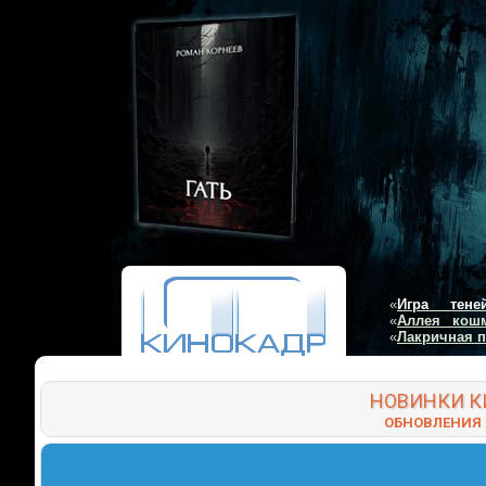
«
Игра тене
«
Аллея кош
«
Лакричная 
НОВИНКИ
К
ОБНОВЛЕНИЯ