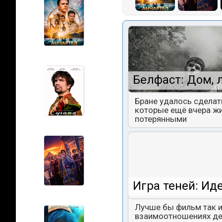
Белфаст: Дом, 
Бране удалось сделат
которые ещё вчера жи
потерянными
Игра теней: Ид
Лучше бы фильм так и
взаимоотношениях дев