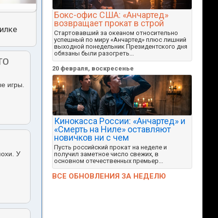
Бокс-офис США: «Анчартед»
возвращает прокат в строй
тилке
Стартовавший за океаном относительно
успешный по миру «Анчартед» плюс лишний
выходной понедельник Президентского дня
обязаны были разогреть...
то
20 февраля, воскресенье
ые игры.
Кинокасса России: «Анчартед» и
«Смерть на Ниле» оставляют
новичков ни с чем
Пусть российский прокат на неделе и
похи. У
получил заметное число свежих, в
основном отечественных премьер...
ВСЕ ОБНОВЛЕНИЯ ЗА НЕДЕЛЮ