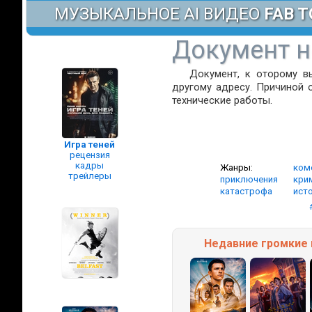
МУЗЫКАЛЬНОЕ AI ВИДЕО
FAB T
Документ н
Документ, к оторому в
другому адресу. Причиной 
технические работы.
Игра теней
рецензия
кадры
Жанры:
ком
трейлеры
приключения
кри
катастрофа
ист
Недавние
громкие