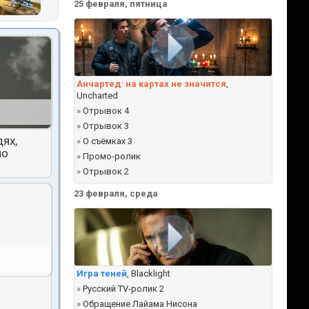
25 февраля, пятница
Анчартед: на картах не значится
,
Uncharted
»
Отрывок 4
»
Отрывок 3
ях,
»
О съёмках 3
но
»
Промо-ролик
»
Отрывок 2
23 февраля, среда
Игра теней
, Blacklight
»
Русский TV-ролик 2
»
Обращение Лайама Нисона