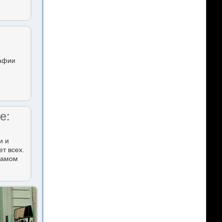
рафии
е:
и и
т всех.
 самом