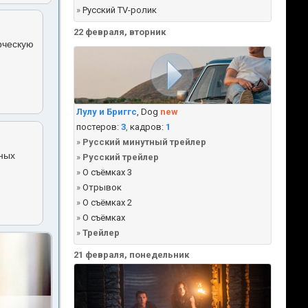
»
Русский TV-ролик
22 февраля, вторник
рческую
Лулу и Бриггс
, Dog
new
постеров:
3
,
кадров:
1
»
Русский минутный трейлер
чных
»
Русский трейлер
»
О съёмках 3
»
Отрывок
»
О съёмках 2
»
О съёмках
»
Трейлер
21 февраля, понедельник