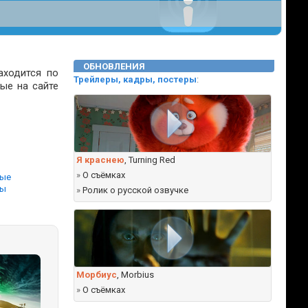
ОБНОВЛЕНИЯ
аходится по
Трейлеры, кадры, постеры
:
ые на сайте
Я краснею
, Turning Red
ы
»
О съёмках
ные
вы
»
Ролик о русской озвучке
Морбиус
, Morbius
»
О съёмках