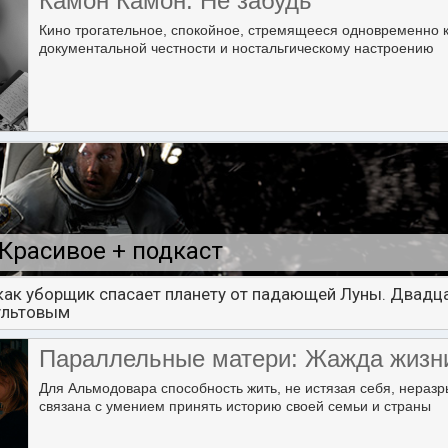
Камон Камон: Не забудь
Кино трогательное, спокойное, стремящееся одновременно 
документальной честности и ностальгическому настроению
Красивое + подкаст
 как уборщик спасает планету от падающей Луны. Двадца
ультовым
Параллельные матери: Жажда жизн
Для Альмодовара способность жить, не истязая себя, нераз
связана с умением принять историю своей семьи и страны