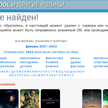
OOL
И ДРУГИЕ РОЛИКИ
е найден!
ы обратились, в настоящий момент удалён с сервера или н
ошибки может быть неправильно указанный URL или проводим
все фильмы: рецензии и трейлеры
фильмы 2021
|
2022
Новинки кино
:
2022
июнь
июль
сентябрь
октябрь
едии
кинокомиксы
фантастика
ужасы
мюзикл
минальные
мелодрамы
боевики
драмы
спортив
орические
детские
военные
фантазия
детекти
#
А
Б
В
Г
Д
Е
Ё
Ж
З
И
Й
К
Л
М
Н
О
П
Р
С
Т
У
Ф
Х
Ц
Ч
Ш
Щ
Ы
Э
Ю
Я
A
B
C
D
E
F
G
H
I
J
K
L
M
N
O
P
Q
R
S
T
U
V
W
X
Y
Z
новинки: