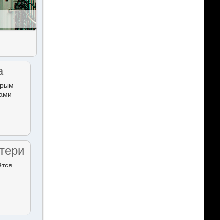
а
орым
тами
тери
ётся